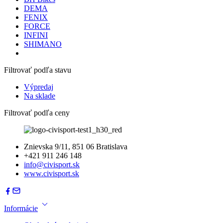
DEMA
FENIX
FORCE
INFINI
SHIMANO
Filtrovať podľa stavu
Výpredaj
Na sklade
Filtrovať podľa ceny
Znievska 9/11, 851 06 Bratislava
+421 911 246 148
info@civisport.sk
www.civisport.sk
Informácie