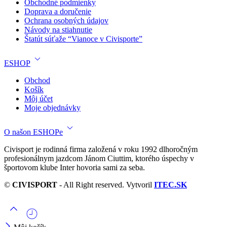
Obchodné podmienky
Doprava a doručenie
Ochrana osobných údajov
Návody na stiahnutie
Štatút súťaže “Vianoce v Civisporte”
ESHOP
Obchod
Košík
Môj účet
Moje objednávky
O našon ESHOPe
Civisport je rodinná firma založená v roku 1992 dlhoročným
profesionálnym jazdcom Jánom Ciuttim, ktorého úspechy v
športovom klube Inter hovoria sami za seba.
©
CIVISPORT
- All Right reserved. Vytvoril
ITEC.SK