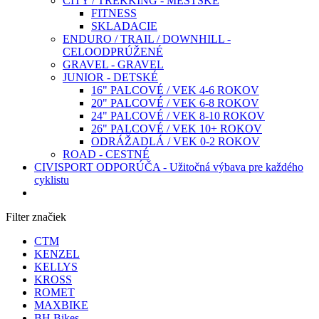
CITY / TREKKING - MESTSKÉ
FITNESS
SKLADACIE
ENDURO / TRAIL / DOWNHILL -
CELOODPRÚŽENÉ
GRAVEL - GRAVEL
JUNIOR - DETSKÉ
16" PALCOVÉ / VEK 4-6 ROKOV
20" PALCOVÉ / VEK 6-8 ROKOV
24" PALCOVÉ / VEK 8-10 ROKOV
26" PALCOVÉ / VEK 10+ ROKOV
ODRÁŽADLÁ / VEK 0-2 ROKOV
ROAD - CESTNÉ
CIVISPORT ODPORÚČA - Užitočná výbava pre každého
cyklistu
Filter značiek
CTM
KENZEL
KELLYS
KROSS
ROMET
MAXBIKE
BH Bikes