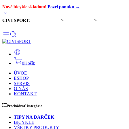
Nové bicykle skladom!
Pozri ponuku →
CIVI SPORT
:
Predaj bicyklov
>
Servis bicyklov
>
Komponenty a
doplnky
0
Košík
ÚVOD
ESHOP
SERVIS
O NÁS
KONTAKT
Prechádzať kategórie
TIPY NA DARČEK
BICYKLE
VŠETKY PRODUKTY