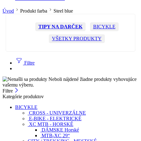
Úvod
Produkt farba
Steel blue
TIPY NA DARČEK
BICYKLE
VŠETKY PRODUKTY
Filtre
Neboli nájdené žiadne produkty vyhovujúce
vašemu výberu.
Filtre
Kategórie produktov
BICYKLE
CROSS - UNIVERZÁLNE
E-BIKE - ELEKTRICKÉ
XC MTB - HORSKÉ
DÁMSKE Horské
MTB-XC 29“