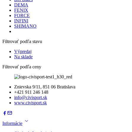
DEMA
FENIX
FORCE
INFINI
SHIMANO
Filtrovať podľa stavu
Výpredaj
Na sklade
Filtrovať podľa ceny
Znievska 9/11, 851 06 Bratislava
+421 911 246 148
info@civisport.sk
www.civisport.sk
Informácie