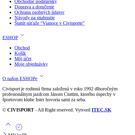
Obchodné podmienky
Doprava a doručenie
Ochrana osobných údajov
Návody na stiahnutie
Štatút súťaže “Vianoce v Civisporte”
ESHOP
Obchod
Košík
Môj účet
Moje objednávky
O našon ESHOPe
Civisport je rodinná firma založená v roku 1992 dlhoročným
profesionálnym jazdcom Jánom Ciuttim, ktorého úspechy v
športovom klube Inter hovoria sami za seba.
©
CIVISPORT
- All Right reserved. Vytvoril
ITEC.SK