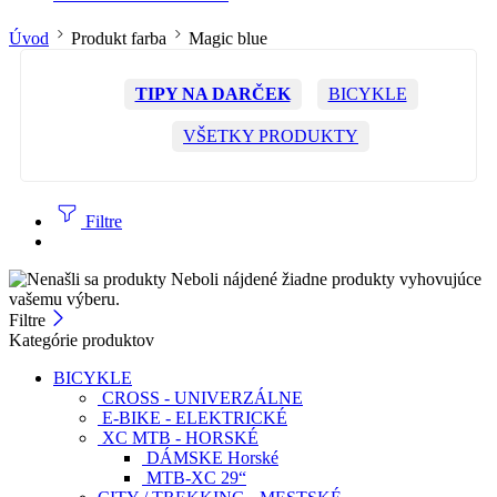
Úvod
Produkt farba
Magic blue
TIPY NA DARČEK
BICYKLE
VŠETKY PRODUKTY
Filtre
Neboli nájdené žiadne produkty vyhovujúce
vašemu výberu.
Filtre
Kategórie produktov
BICYKLE
CROSS - UNIVERZÁLNE
E-BIKE - ELEKTRICKÉ
XC MTB - HORSKÉ
DÁMSKE Horské
MTB-XC 29“