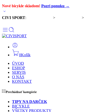
Nové bicykle skladom!
Pozri ponuku →
CIVI SPORT
:
Predaj bicyklov
>
Servis bicyklov
>
Komponenty a
doplnky
0
Košík
ÚVOD
ESHOP
SERVIS
O NÁS
KONTAKT
Prechádzať kategórie
TIPY NA DARČEK
BICYKLE
VŠETKY PRODUKTY