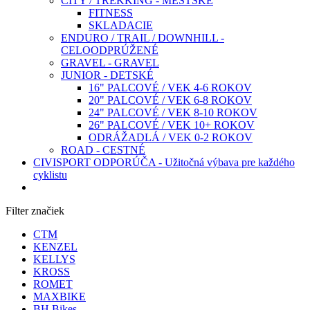
CITY / TREKKING - MESTSKÉ
FITNESS
SKLADACIE
ENDURO / TRAIL / DOWNHILL -
CELOODPRÚŽENÉ
GRAVEL - GRAVEL
JUNIOR - DETSKÉ
16" PALCOVÉ / VEK 4-6 ROKOV
20" PALCOVÉ / VEK 6-8 ROKOV
24" PALCOVÉ / VEK 8-10 ROKOV
26" PALCOVÉ / VEK 10+ ROKOV
ODRÁŽADLÁ / VEK 0-2 ROKOV
ROAD - CESTNÉ
CIVISPORT ODPORÚČA - Užitočná výbava pre každého
cyklistu
Filter značiek
CTM
KENZEL
KELLYS
KROSS
ROMET
MAXBIKE
BH Bikes