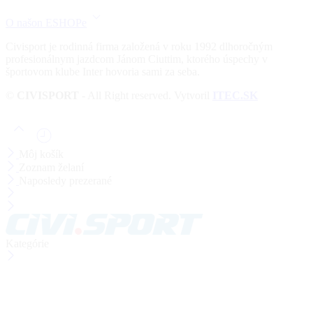
O našon ESHOPe
Civisport je rodinná firma založená v roku 1992 dlhoročným
profesionálnym jazdcom Jánom Ciuttim, ktorého úspechy v
športovom klube Inter hovoria sami za seba.
©
CIVISPORT
- All Right reserved. Vytvoril
ITEC.SK
Môj košík
Zoznam želaní
Naposledy prezerané
Kategórie