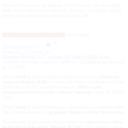
Slovenská firma zase raz ukázala, že keď sa chce, tak vieme držať
krok s moderným svetom a trendom. Nemáme čo vytknúť. Možno
jedine, že sa nedá pri ňom nepovedať wau
…
Doplnky + Garančný Servis Grátis
-28%
Limited
Pridať do košíka
Maxbike SKADI 27,5″ veľkosť M* fialový M200 14Ah
1.699,00
€
Pôvodná cena bola: 1.699,00 €.
1.229,00
€
Aktuálna cena
je: 1.229,00 €.
Model
Skadi
je dámské horské elektrokolo s novým
středovým
motorem Bafang
M200
s torzním snímačem o nominálním výkonu
250W (max 500W), kroutícím momentu
65Nm a plně
integrovanou baterií Li-Ion s články Samsung
o kapacitě 504Wh
14Ah.
Model
Skadi
je určen zejména pro cyklostezsky a do lehčího terénu.
Díky torznímu snímači je
přípomoc ideálně a přesně dávkována.
Pro dokonalý jízdní požitek je kolo vybaveno
odpruženou vidlicí,
hydraulickými brzdami Shimano MT200.
Díky lehkému motoru