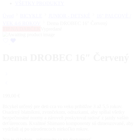
VŠETKY PRODUKTY
Úvod
BICYKLE
JUNIOR - DETSKÉ
16" PALCOVÉ /
VEK 4-6 ROKOV
Dema DROBEC 16″ Červený
TIP NA DARČEK
Vypredané
Dema DROBEC 16″ Červený
199,00
€
Bicykel určený pre deti cca vo veku približne 3 až 5,5 rokov.
Osadený blatníkmi, zvončekom, odrazkami, aby spĺňal všetky
bezpečnostné normy a zároveň poskytoval radosť z jazdy vaším
deťúrencom. Kvalitné Shimano komponenty sú dimenzované, aby
vydržali aj po súrodencoch niekoľko rokov.
Nie je skladom - informujte sa na dostupnosť