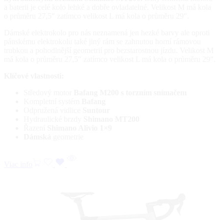
a baterii je celé kolo lehké a dobře ovladatelné. Velikost M má kola
o průměru 27,5″ zatímco velikost L má kola o průměru 29″.
Dámské elektrokolo pro nás neznamená jen hezké barvy ale oproti
pánskému elektrokolu také jiný rám se zahnutou horní rámovou
trubkou a pohodlnější geometrií pro bezstarostnou jízdu. Velikost M
má kola o průměru 27,5″ zatímco velikost L má kola o průměru 29″.
Klíčové vlastnosti:
Středový motor
Bafang M200 s torzním snímačem
Kompletní systém
Bafang
Odpružená vidlice
Suntour
Hydraulické brzdy
Shimano MT200
Řazení
Shimano Alivio 1×9
Dámská
geometrie
Viac info