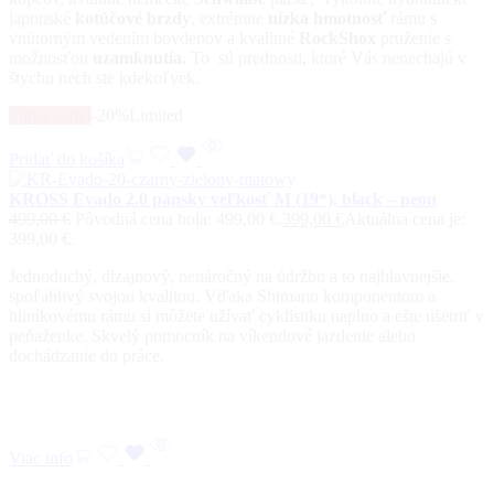
japonské
kotúčové brzdy
, extrémne
nízka
hmotnosť
rámu s
vnútorným vedením bovdenov a kvalitné
RockShox
pruženie s
možnosťou
uzamknutia.
To sú prednosti, ktoré Vás nenechajú v
štychu nech ste kdekoľvek.
Super cena!
-20%
Limited
Pridať do košíka
KROSS Evado 2.0 pánsky veľkosť M (19*), black – neon
499,00
€
Pôvodná cena bola: 499,00 €.
399,00
€
Aktuálna cena je:
399,00 €.
Jednoduchý, dizajnový, nenáročný na údržbu a to najhlavnejšie,
spoľahlivý svojou kvalitou. Vďaka Shimano komponentom a
hliníkovému rámu si môžete užívať cyklistiku naplno a ešte ušetriť v
peňaženke. Skvelý pomocník na víkendové jazdenie alebo
dochádzanie do práce.
Viac info