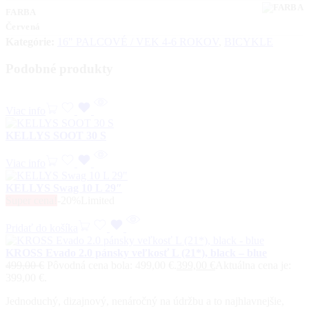
FARBA
Červená
Kategórie:
16" PALCOVÉ / VEK 4-6 ROKOV
,
BICYKLE
Podobné produkty
Viac info
KELLYS SOOT 30 S
Viac info
KELLYS Swag 10 L 29″
Super cena!
-20%
Limited
Pridať do košíka
KROSS Evado 2.0 pánsky veľkosť L (21*), black – blue
499,00
€
Pôvodná cena bola: 499,00 €.
399,00
€
Aktuálna cena je:
399,00 €.
Jednoduchý, dizajnový, nenáročný na údržbu a to najhlavnejšie,