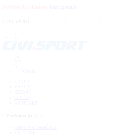
Nové bicykle skladom!
Pozri ponuku →
CIVI SPORT
:
Predaj bicyklov
>
Servis bicyklov
>
Komponenty a
doplnky
0
Košík
ÚVOD
ESHOP
SERVIS
O NÁS
KONTAKT
Prechádzať kategórie
TIPY NA DARČEK
BICYKLE