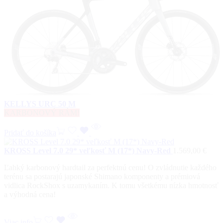
KELLYS URC 50 M
KARBONOVÝ RÁM!
Pridať do košíka
KROSS Level 7.0 29* veľkosť M (17*) Navy-Red
1.569,00
€
Ľahký karbonový hardtail za perfektnú cenu! O zvládnutie každého
terénu sa postarajú japonské Shimano komponenty a prémiová
vidlica RockShox s uzamykaním. K tomu všetkému nízka hmotnosť
a výhodná cena!
Viac info