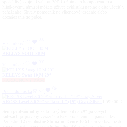
spoľahlivý svojou kvalitou. Vďaka Shimano komponentom a
hliníkovému rámu si môžete užívať cyklistiku naplno a ešte ušetriť v
peňaženke. Skvelý pomocník na víkendové jazdenie alebo
dochádzanie do práce.
Viac info
KELLYS SOOT 80 M
Viac info
KELLYS Swag 10 M 29″
KARBONOVÝ RÁM!
Pridať do košíka
KROSS Level 8.0 29* veľkosť L” (19*) Gray-Silver
1.599,00
€
Semi-profesionálny
karbonový hardtail na
29* palcových
kolesách
pripravený vyraziť do každého terénu, stúpania či lesa.
Perfektné
12 rýchlostné Shimano Deore
10-51
sprevodovanie do
kopcov, kvalitné nemecké
Schwalbe
plášte, výkonné hydraulické