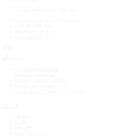
Znievska 9/11, 851 06 Bratislava
+421 911 246 148
info@civisport.sk
www.civisport.sk
Informácie
Obchodné podmienky
Doprava a doručenie
Ochrana osobných údajov
Návody na stiahnutie
Štatút súťaže “Vianoce v Civisporte”
ESHOP
Obchod
Košík
Môj účet
Moje objednávky