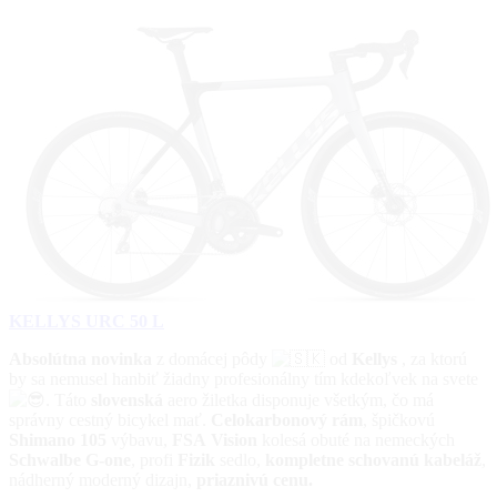
KELLYS URC 50 L
Absolútna novinka
z domácej pôdy
od
Kellys
, za ktorú
by sa nemusel hanbiť žiadny profesionálny tím kdekoľvek na svete
.
Táto
slovenská
aero žiletka disponuje všetkým, čo má
správny cestný bicykel mať.
Celokarbonový rám
, špičkovú
Shimano
105
výbavu,
FSA
Vision
kolesá obuté na nemeckých
Schwalbe G-one
, profi
Fizik
sedlo,
kompletne schovanú kabeláž
,
nádherný moderný dizajn,
priaznivú cenu.