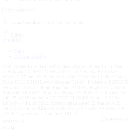
Dopyt na produkt
...
návštevníkov
si pozerá tieto produkty
Zdielať
Popis
Ďalšie informácie
Rám Drobec 16 Hi-Ten oceľ Vidlica DEMA Drobec 16" Hi-Ten
oceľ Brzda EXTEND V-BRAKE ALLOY Kľuky EXTEND
SINGLE 102mm 32z Stredové zloženie NECO B-910 68x123mm
Reťaz KMC Z410 Hlavové zloženie CH-664 Predstavec EXTEND
Performance 22,2 x 40mm Riadítka EXTEND High Riser 500mm
Rukoväte KRATON 115mm Sedlovka EXTEND Performance ST-
200, 25.4x250mm Sedlo EXTEND CLOVER Náboje SF-HB-
29F3 (P) / VELOSTEEL Torpedo single speed (Z) Ráfiky ACE-
6N-C 305x20mm Plášte SY-B029 16x1,75" Pedále EXTEND FP-
622 Počet prevodov 1 Hmotnosť 10,0kg
HMOTNOSŤ
10.0 kg