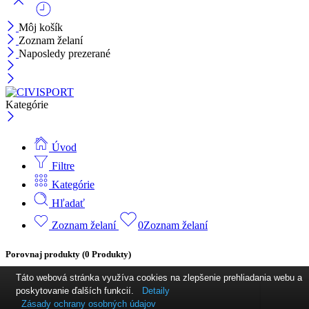
Môj košík
Zoznam želaní
Naposledy prezerané
Kategórie
Úvod
Filtre
Kategórie
Hľadať
Zoznam želaní
0
Zoznam želaní
Porovnaj produkty
(0 Produkty)
Táto webová stránka využíva cookies na zlepšenie prehliadania webu a
poskytovanie ďalších funkcií.
Detaily
Zásady ochrany osobných údajov