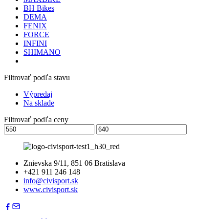
BH Bikes
DEMA
FENIX
FORCE
INFINI
SHIMANO
Filtrovať podľa stavu
Výpredaj
Na sklade
Filtrovať podľa ceny
Znievska 9/11, 851 06 Bratislava
+421 911 246 148
info@civisport.sk
www.civisport.sk