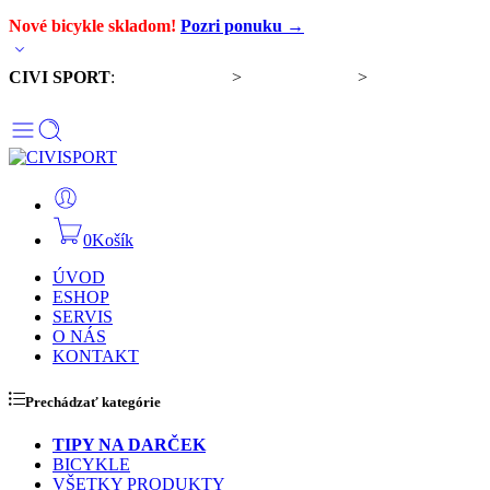
Nové bicykle skladom!
Pozri ponuku →
CIVI SPORT
:
Predaj bicyklov
>
Servis bicyklov
>
Komponenty a
doplnky
0
Košík
ÚVOD
ESHOP
SERVIS
O NÁS
KONTAKT
Prechádzať kategórie
TIPY NA DARČEK
BICYKLE
VŠETKY PRODUKTY