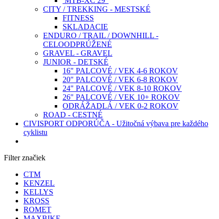
MTB-XC 29“
CITY / TREKKING - MESTSKÉ
FITNESS
SKLADACIE
ENDURO / TRAIL / DOWNHILL -
CELOODPRÚŽENÉ
GRAVEL - GRAVEL
JUNIOR - DETSKÉ
16" PALCOVÉ / VEK 4-6 ROKOV
20" PALCOVÉ / VEK 6-8 ROKOV
24" PALCOVÉ / VEK 8-10 ROKOV
26" PALCOVÉ / VEK 10+ ROKOV
ODRÁŽADLÁ / VEK 0-2 ROKOV
ROAD - CESTNÉ
CIVISPORT ODPORÚČA - Užitočná výbava pre každého
cyklistu
Filter značiek
CTM
KENZEL
KELLYS
KROSS
ROMET
MAXBIKE