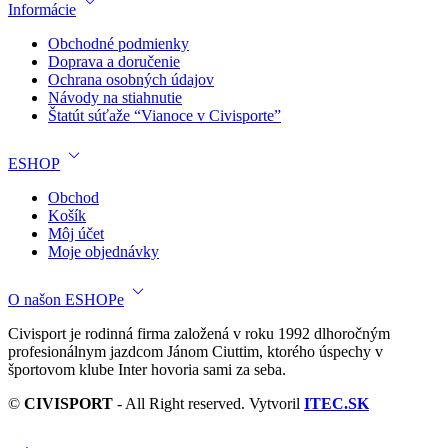
Informácie
Obchodné podmienky
Doprava a doručenie
Ochrana osobných údajov
Návody na stiahnutie
Štatút súťaže “Vianoce v Civisporte”
ESHOP
Obchod
Košík
Môj účet
Moje objednávky
O našon ESHOPe
Civisport je rodinná firma založená v roku 1992 dlhoročným
profesionálnym jazdcom Jánom Ciuttim, ktorého úspechy v
športovom klube Inter hovoria sami za seba.
©
CIVISPORT
- All Right reserved. Vytvoril
ITEC.SK